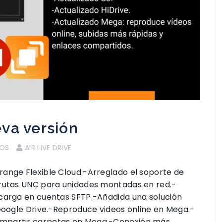
eva versión
IOS
AIR LIVE DRIVE
range Flexible Cloud.-Arreglado el soporte de
 rutas UNC para unidades montadas en red.-
scarga en cuentas SFTP.-Añadida una solución
 Google Drive.-Reproduce videos online en Mega.-
ompartir carpetas en Mega.-Conexión más …