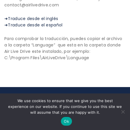
contact@airlivedrive.com
➜Traduce desde el inglés
➜Traduce desde el español
Para comprobar la traducción, puedes copiar el archivo
a la carpeta “Language” que esta en la carpeta donde
Air Live Drive este instalado, por ejemplo:
C:\Program Files\AirLiveDrive\Language
© 2026 All Rights Reserved|
Privacy Policy
|
End User
We use cookies to ensure that we give you the best
License Agreement
experience on our website. If you continue to use this site we
Nosotros
✉ contact@airlivedrive.com |
will assume that you are happy with it.
Facebook/airlivedrive.software
Ok