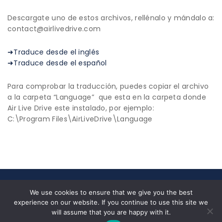
Descargate uno de estos archivos, rellénalo y mándalo a:
contact@airlivedrive.com
➜Traduce desde el inglés
➜Traduce desde el español
Para comprobar la traducción, puedes copiar el archivo
a la carpeta “Language” que esta en la carpeta donde
Air Live Drive este instalado, por ejemplo:
C:\Program Files\AirLiveDrive\Language
© 2026 All Rights Reserved|
Privacy Policy
|
End User
We use cookies to ensure that we give you the best
License Agreement
experience on our website. If you continue to use this site we
Nosotros
✉ contact@airlivedrive.com |
will assume that you are happy with it.
Facebook/airlivedrive.software