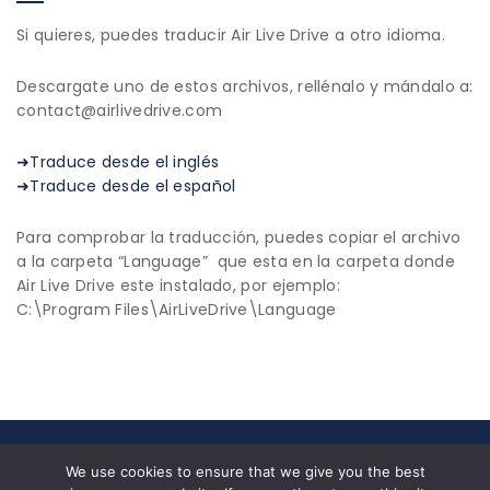
Si quieres, puedes traducir Air Live Drive a otro idioma.
Descargate uno de estos archivos, rellénalo y mándalo a:
contact@airlivedrive.com
➜Traduce desde el inglés
➜Traduce desde el español
Para comprobar la traducción, puedes copiar el archivo
a la carpeta “Language” que esta en la carpeta donde
Air Live Drive este instalado, por ejemplo:
C:\Program Files\AirLiveDrive\Language
© 2026 All Rights Reserved|
Privacy Policy
|
End User
We use cookies to ensure that we give you the best
License Agreement