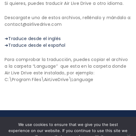
Si quieres, puedes traducir Air Live Drive a otro idioma.
Descargate uno de estos archivos, rellénalo y mándalo a:
contact@airlivedrive.com
➜Traduce desde el inglés
➜Traduce desde el español
Para comprobar la traducción, puedes copiar el archivo
a la carpeta “Language” que esta en la carpeta donde
Air Live Drive este instalado, por ejemplo:
C:\Program Files\AirLiveDrive\Language
© 2026 All Rights Reserved|
Privacy Policy
|
End User
We use cookies to ensure that we give you the best
License Agreement
experience on our website. If you continue to use this site we
Nosotros
✉ contact@airlivedrive.com |