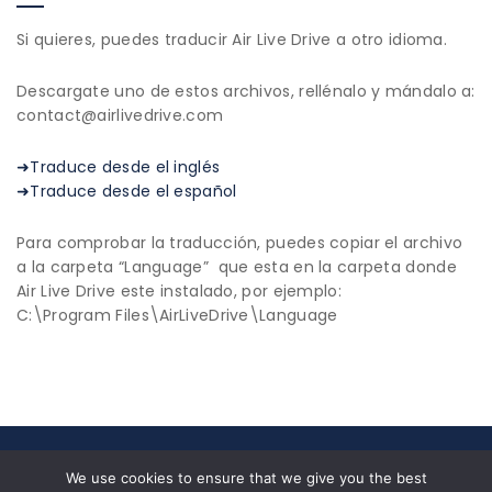
Si quieres, puedes traducir Air Live Drive a otro idioma.
Descargate uno de estos archivos, rellénalo y mándalo a:
contact@airlivedrive.com
➜Traduce desde el inglés
➜Traduce desde el español
Para comprobar la traducción, puedes copiar el archivo
a la carpeta “Language” que esta en la carpeta donde
Air Live Drive este instalado, por ejemplo:
C:\Program Files\AirLiveDrive\Language
© 2026 All Rights Reserved|
Privacy Policy
|
End User
We use cookies to ensure that we give you the best