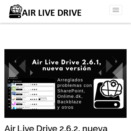
Altern
la
naveg
Air Live Drive 2.6.2, nueva