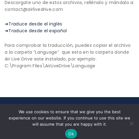
Descargate uno de estos archivos, rellénalo y mándalo a:
contact@airlivedrive.com
➜Traduce desde el inglés
➜Traduce desde el español
Para comprobar la traducción, puedes copiar el archivo
a la carpeta “Language” que esta en la carpeta donde
Air Live Drive este instalado, por ejemplo:
C:\Program Files\AirLiveDrive\Language
© 2026 All Rights Reserved|
Privacy Policy
|
End User
We use cookies to ensure that we give you the best
License Agreement
experience on our website. If you continue to use this site we
Nosotros
✉ contact@airlivedrive.com |
will assume that you are happy with it.
Facebook/airlivedrive.software
Ok