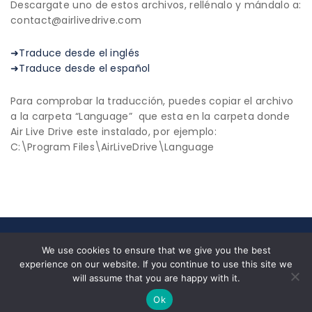
Descargate uno de estos archivos, rellénalo y mándalo a:
contact@airlivedrive.com
➜Traduce desde el inglés
➜Traduce desde el español
Para comprobar la traducción, puedes copiar el archivo
a la carpeta “Language” que esta en la carpeta donde
Air Live Drive este instalado, por ejemplo:
C:\Program Files\AirLiveDrive\Language
© 2026 All Rights Reserved|
Privacy Policy
|
End User
We use cookies to ensure that we give you the best
License Agreement
experience on our website. If you continue to use this site we
Nosotros
✉ contact@airlivedrive.com |
will assume that you are happy with it.
Facebook/airlivedrive.software
Ok