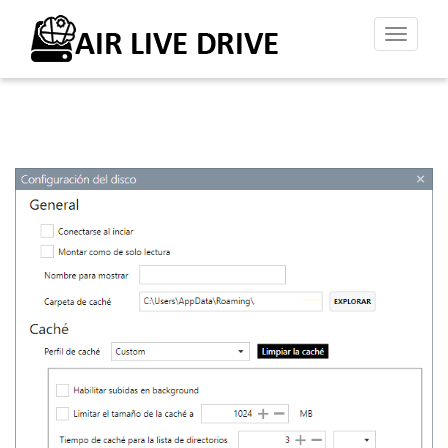
Altern
la
naveg