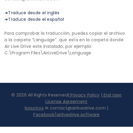
➜Traduce desde el inglés
➜Traduce desde el español
Para comprobar la traducción, puedes copiar el archivo
a la carpeta “Language” que esta en la carpeta donde
Air Live Drive este instalado, por ejemplo:
C:\Program Files\AirLiveDrive\Language
© 2026 All Rights Reserved|
Privacy Policy
|
End User
License Agreement
Nosotros
✉ contact@airlivedrive.com |
Facebook/airlivedrive.software