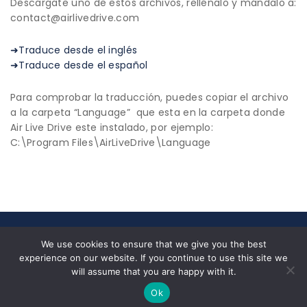
Descargate uno de estos archivos, rellénalo y mándalo a:
contact@airlivedrive.com
➜Traduce desde el inglés
➜Traduce desde el español
Para comprobar la traducción, puedes copiar el archivo
a la carpeta “Language” que esta en la carpeta donde
Air Live Drive este instalado, por ejemplo:
C:\Program Files\AirLiveDrive\Language
© 2026 All Rights Reserved|
Privacy Policy
|
End User
We use cookies to ensure that we give you the best
License Agreement
experience on our website. If you continue to use this site we
Nosotros
✉ contact@airlivedrive.com |
will assume that you are happy with it.
Facebook/airlivedrive.software
Ok