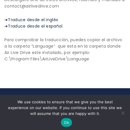
contact@airlivedrive.com
➜Traduce desde el inglés
➜Traduce desde el español
Para comprobar la traducción, puedes copiar el archivo
a la carpeta “Language” que esta en la carpeta donde
Air Live Drive este instalado, por ejemplo:
C:\Program Files\AirLiveDrive\Language
© 2026 All Rights Reserved|
Privacy Policy
|
End User
We use cookies to ensure that we give you the best
License Agreement
experience on our website. If you continue to use this site we
Nosotros
✉ contact@airlivedrive.com |
will assume that you are happy with it.
Facebook/airlivedrive.software
Ok